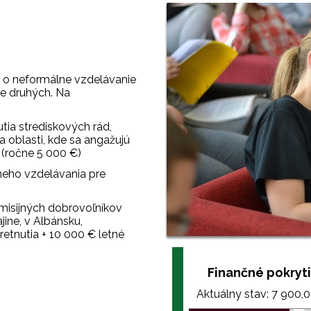
á o neformálne vzdelávanie
re druhých. Na
utia strediskových rád,
a oblasti, kde sa angažujú
(ročne 5 000 €)
neho vzdelávania pre
 misijných dobrovoľníkov
jine, v Albánsku,
etnutia + 10 000 € letné
Finančné pokryti
Aktuálny stav: 7 900,