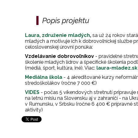
Popis projektu
Laura, združenie mladých
,
sa už 24 rokov star
mladých a motivuje ich k dobrovoľníckej službe p
celoslovenskej úrovni ponúka:
Vzdelávanie dobrovoľníkov
- pravidelné stretn
školenie mladých lídrov a špecifické školenia podľ
(médiá, šport, kultúra, iné). Viac:
laura-mladez.sk
Mediálna škola
- 4 akreditované kurzy neformál
stredoškolákov (ročne 7 000 €)
VIDES
- počas 5 víkendových stretnutí pripravuje
na letnú misiu na Slovensku aj v zahraničí - na Ukra
v Rumunsku, v Srbsku (ročne 6 400 € prípravné str
aktivity)