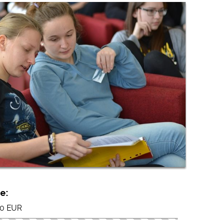
e:
00 EUR